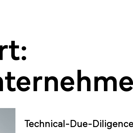
t:
nternehme
Technical-Due-Diligenc