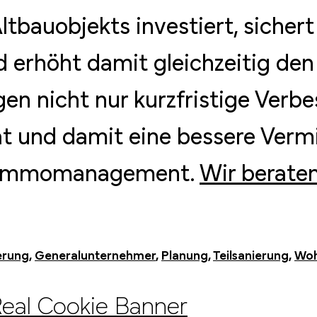
ltbauobjekts investiert, sicher
 erhöht damit gleichzeitig de
 nicht nur kurzfristige Verbe
t und damit eine bessere Vermi
on Immomanagement.
Wir beraten
erung
,
Generalunternehmer
,
Planung
,
Teilsanierung
,
Woh
Real Cookie Banner